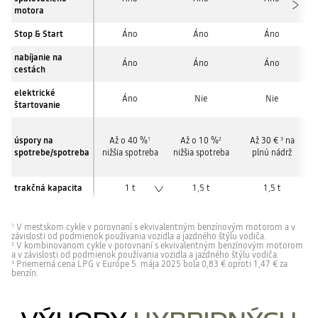
motora
Stop & Start
Áno
Áno
Áno
nabíjanie na
Áno
Áno
Áno
cestách
elektrické
Áno
Nie
Nie
štartovanie
úspory na
Až o 40 %
Až o 10 %
Až 30 €
na
1
2
3
spotrebe/spotreba
nižšia spotreba
nižšia spotreba
plnú nádrž
trakčná kapacita
1 t
1,5 t
1,5 t
V mestskom cykle v porovnaní s ekvivalentným benzínovým motorom a v
1
závislosti od podmienok používania vozidla a jazdného štýlu vodiča.
V kombinovanom cykle v porovnaní s ekvivalentným benzínovým motorom
2
a v závislosti od podmienok používania vozidla a jazdného štýlu vodiča.
Priemerná cena LPG v Európe 5. mája 2025 bola 0,83 € oproti 1,47 € za
3
benzín.