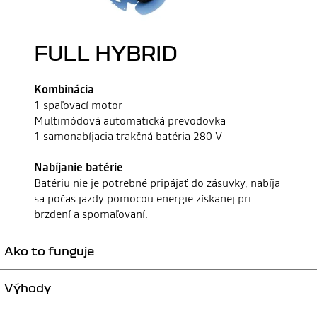
FULL HYBRID
Kombinácia
1 spaľovací motor
Multimódová automatická prevodovka
1 samonabíjacia trakčná batéria 280 V
Nabíjanie batérie
Batériu nie je potrebné pripájať do zásuvky, nabíja
sa počas jazdy pomocou energie získanej pri
brzdení a spomaľovaní.
Ako to funguje
Výhody
Elektromotor umožňuje 100 % elektrickú jazdu a po zvyšok času
podporuje výkon spaľovacieho motora.
Získanú energiu premieňa na elektrinu k nabíjaniu trakčného