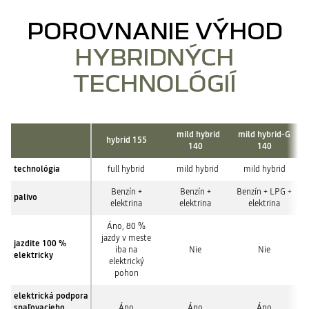
Systematické štartovanie 100 % na elektrinu.
akumulátora.
Až o 40 %* nižšia spotreba paliva a emisie CO
ako pri
POROVNANIE VÝHOD
Multimódová prevodovka automaticky prepína medzi 3 jazdnými
2
ekvivalentnom benzínovom motore.
režimami:
80 % času jazdy v zastavaných oblastiach na 100 % elektrický
HYBRIDNÝCH
100 % elektrický
pohon.
elektrina + spaľovací motor
TECHNOLÓGIÍ
100 % spaľovací motor
* V mestskom cykle
mild hybrid
mild hybrid-G
hybrid 155
140
140
technológia
full hybrid
mild hybrid
mild hybrid
Benzín +
Benzín +
Benzín + LPG +
palivo
elektrina
elektrina
elektrina
Áno, 80 %
jazdy v meste
jazdite 100 %
iba na
Nie
Nie
elektricky
elektrický
pohon
elektrická podpora
spaľovacieho
Áno
Áno
Áno