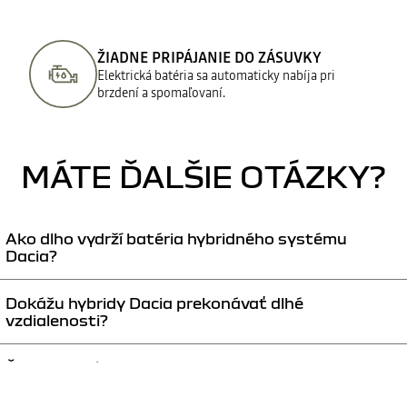
ŽIADNE PRIPÁJANIE DO ZÁSUVKY
Elektrická batéria sa automaticky nabíja pri
brzdení a spomaľovaní.
MÁTE ĎALŠIE OTÁZKY?
Ako dlho vydrží batéria hybridného systému
Dacia?
Dokážu hybridy Dacia prekonávať dlhé
Záruka na trakčnú batériu je 8 rokov alebo 160 000 km pre hybridné
vzdialenosti?
motory a 3 roky (bez obmedzenia počtu najazdených kilometrov) pre
batérie mild hybridných motorov.
Čo znamená pohon mild hybrid Bigster?
Áno. Dojazd hybridného vozidlá je v závislosti od spôsobu používania
väčší ako pri vozidlách so spaľovacím motorom alebo elektromobilov,
pretože umožňuje striedať viacero zdrojov energie.