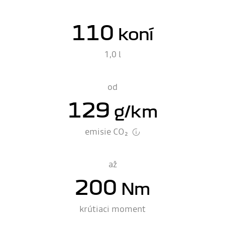
110
koní
1,0 l
od
129
g/km
emisie CO₂
až
200
Nm
krútiaci moment