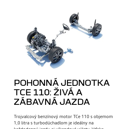
POHONNÁ JEDNOTKA
TCE 110: ŽIVÁ A
ZÁBAVNÁ JAZDA
Trojvalcový benzínový motor TCe 110 s objemom
1,0 litra s turbodúchadlom je ideálny na