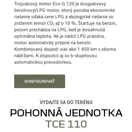
Trojvalcový motor Eco-G 120 je dvojpalivový
benzínový/LPG motor, ktorý ponúka ekonomické
riešenie vďaka cene LPG a ekologické riešenie so
znížením emisií CO
až o 10 %. Štartuje na benzín,
2
potom prechádza na LPG, keď je dosiahnutá
optimálna teplota. Ak je nádrž LPG prázdna,
motor automaticky prepne na benzín.
Kombinovaný dojazd: viac ako 1 450 km s oboma
nádržami. K dispozícii aj so 6-stupňovou
automatickou prevodovkou.
KONFIGUROVAŤ
VYDAJTE SA DO TERÉNU
POHONNÁ JEDNOTKA
TCE 110