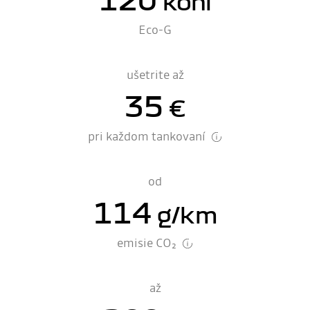
koní
Eco-G
ušetrite až
35
€
pri každom tankovaní
od
114
g/km
emisie CO₂
až