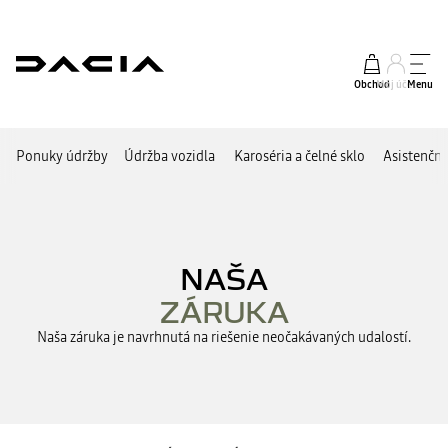
Obchod
Môj účet
Menu
Ponuky údržby
Údržba vozidla
Karoséria a čelné sklo
Asistenčné
NAŠA
ZÁRUKA
Naša záruka je navrhnutá na riešenie neočakávaných udalostí.