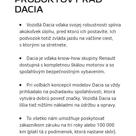
DACIA
Vozidlá Dacia vďaka svojej robustnosti splnia
akúkoľvek úlohu, pred ktorú ich postavíte. Ich
podvozok totiž zvláda jazdu na väčšine ciest,
s ktorými sa stretnete.
Dacia je vďaka know-how skupiny Renault
dostupná s kompletnou škálou motorov a so
spoľahlivým bezpečnostným vybavením.
Pri voľbách koncepcií modelov Dacia sa vždy
prihliadalo na požiadavku spoľahlivosti, ktorá
vytvára dobrú povesť značky. Vozidlá Dacia sa
líšia tiež nižšími nákladmi na údržbu a opravy.
To všetko nám umožňuje poskytovať
zákazníkom záruku na tri roky alebo 100 000
km (platí tá z podmienok, ktorá nastane skôr).