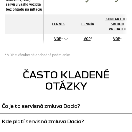
servisu vášho vozidla
bez ohľadu na infláciu
KONTAKTUJTE
CENNÍK
CENNÍK
SVOJHO
PREDAJCU
VOP
*
VOP
*
VOP
*
* VOP = Všeobecné obchodné podmienky
ČASTO KLADENÉ
OTÁZKY
Čo je to servisná zmluva Dacia?
Kde platí servisná zmluva Dacia?
Ide o predplatenú službu, ktorá pokrýva náklady na údržbu a prevádzku
vozidla vrátane asistenčných služieb na niekoľko rokov dopredu.