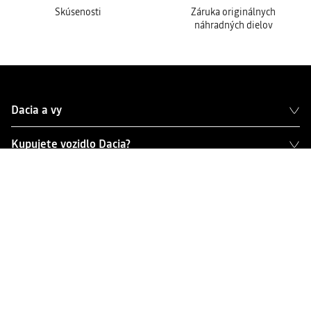
Skúsenosti
Záruka originálnych
náhradných dielov
Dacia a vy
Kupujete vozidlo Dacia?
Sociálne siete Dacia
Právne informácie
Ochrana osobných údajov
Súbory cookies
Akt o údajoch
Nastavenia cookies
Prístupnosť
vypnutie mobilných sietí 2G/3G
© Dacia 2017 - 2026