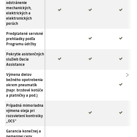
odstránenie
mechanických,
elektrických a
elektronických
porúch
áno
áno
Predplatené servisné
prehliadky podľa
Programu údržby
áno
áno
áno
Pokrytie asistenčných
služieb Dacia
Assistance
áno
Výmena dielov
bežného opotrebenia
okrem pneumatík
(napr. brzdové kotúče
a platničky a pod.)
áno
áno
Prípadná mimoriadna
výmena oleja pri
rozsvietení kontrolky
„OCS“
áno
áno
Garancia konečnej a
nemennej ceny