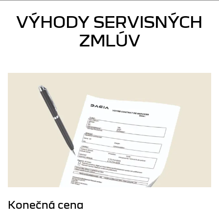
Áno, v cene servisnej zmluvy je zahrnutá asistenčná služba Dacia
VÝHODY SERVISNÝCH
Assistance.
ZMLÚV
Konečná cena