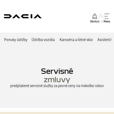
Obchod
Môj účet
Menu
Ponuky údržby
Údržba vozidla
Karoséria a čelné sklo
Asistenčné
Servisné
zmluvy
predplatené servisné služby za pevné ceny na niekoľko rokov