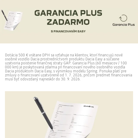
Dotácia 500 € vrátane DPH sa vzťahuje na klientov, ktorí financujú nové
osobné vozidlo Dacia prostredníctvom produktu Dacia Easy a súčasne
uzatvoria poistenie finančnej straty GAP. Garancia Plus (60 mesiacov / 100
000 km) je poskytovaná zdarma pri financovaní nového osobného vozidla
Dacia produktom Dacia Easy, s výnimkou modelu Spring. Ponuka platí pre
zmluvy o financovaní uzatvorené od 1. 7. 2026, pričom predmet financovania
musí byť odovzdaný najneskôr do 30. 9. 2026.