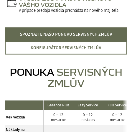
VÁŠHO VOZIDLA
v prípade predaja vozidla prechádza na nového majiteľa
SPOZNAJTE NAŠU PONUKU SERVISNÝCH ZMLÚV
KONFIGURÁTOR SERVISNÝCH ZMLÚV
PONUKA
SERVISNÝCH
ZMLÚV
Garance Plus
Easy Service
Full Service
0 – 12
0 – 12
0 – 12
Vek vozidla
mesiacov
mesiacov
mesiacov
áno
áno
áno
Náklady na