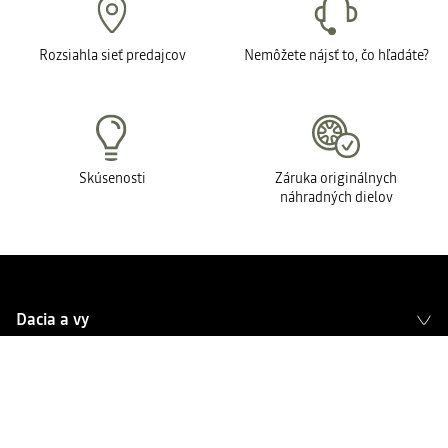
navod
Rozsiahla sieť predajcov
Nemôžete nájsť to, čo hľadáte?
Skúsenosti
Záruka originálnych
náhradných dielov
Dacia a vy
Kupujete vozidlo Dacia?
Sociálne siete Dacia