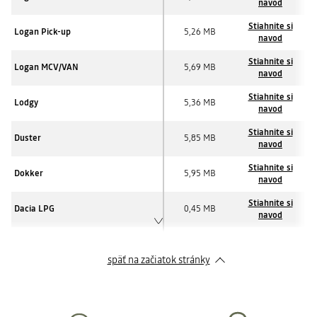
navod
Stiahnite si
Logan Pick-up
5,26 MB
navod
Stiahnite si
Logan MCV/VAN
5,69 MB
navod
Stiahnite si
Lodgy
5,36 MB
navod
Stiahnite si
Duster
5,85 MB
navod
Stiahnite si
Dokker
5,95 MB
navod
Stiahnite si
Dacia LPG
0,45 MB
navod
Stiahnite si
Rádio CD/MP3 s USB a Bluetooth®
1,10 MB
navod
späť na začiatok stránky
Stiahnite si
Dacia Media Nav
1,29 MB
navod
Stiahnite si
Media Nav - aktualizácia máp
1,59 MB