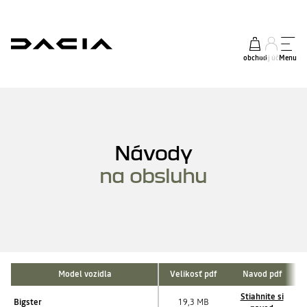
obchod
môj účet
Menu
Návody
na obsluhu
Model vozidla
Velikosť pdf
Navod pdf
Stiahnite si
Bigster
19,3 MB