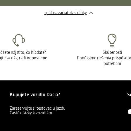
späť na začiatok stránky
žete nájsť to, čo hľadáte?
Skúsenosti
jte sa nás, radi odpovieme
Ponúkame riešenia prispôsob
potrebám
Kupujete vozidlo Dacia?
S
Zarezervujte si testovaciu jazdu
Časté otázky k vozidlám