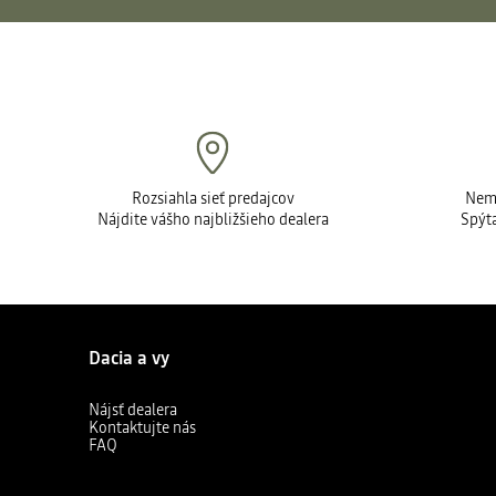
Rozsiahla sieť predajcov
Nemô
Nájdite vášho najbližšieho dealera
Spýta
Dacia a vy
Nájsť dealera
Kontaktujte nás
FAQ