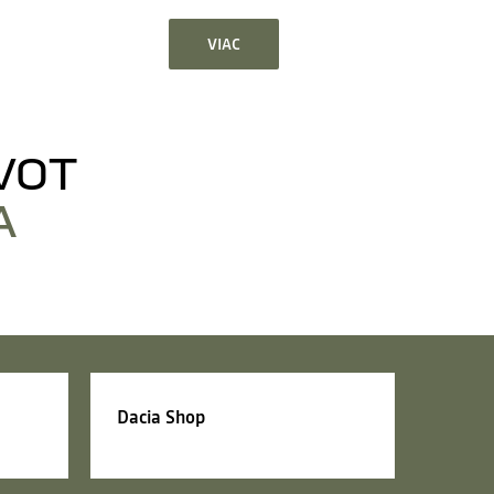
VIAC
VOT
A
Dacia Shop