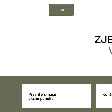
VIAC
ZJ
Prezrite si našu
Kont
akčnú ponuku