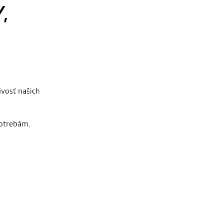
,
ivosť našich
potrebám,