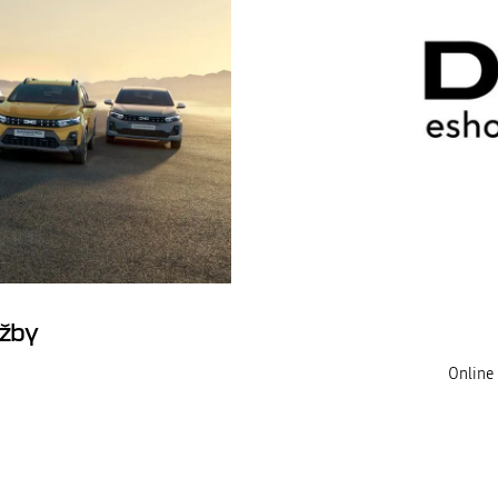
užby
Online 