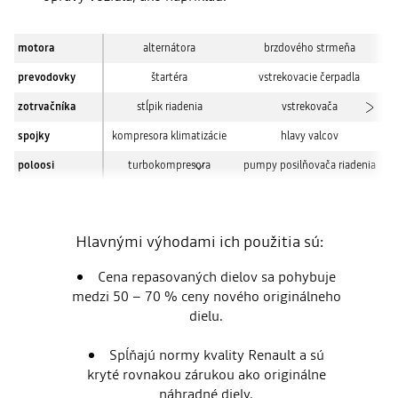
motora
alternátora
brzdového strmeňa
prevodovky
štartéra
vstrekovacie čerpadla
zotrvačníka
stĺpik riadenia
vstrekovača
spojky
kompresora klimatizácie
hlavy valcov
poloosi
turbokompresora
pumpy posilňovača riadenia
Hlavnými výhodami ich použitia sú:
Cena repasovaných dielov sa pohybuje
medzi 50 – 70 % ceny nového originálneho
dielu.
Spĺňajú normy kvality Renault a sú
kryté rovnakou zárukou ako originálne
náhradné diely.