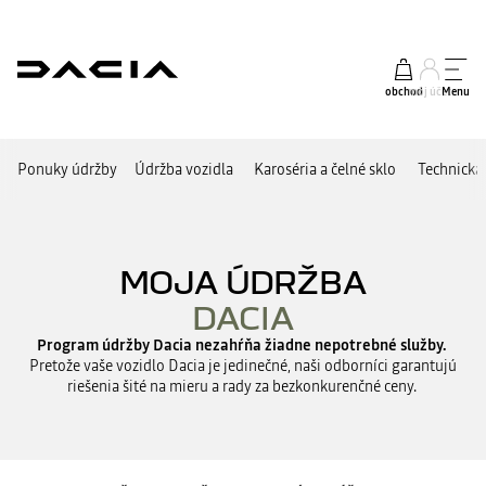
obchod
môj účet
Menu
Ponuky údržby
Údržba vozidla
Karoséria a čelné sklo
Technická
MOJA ÚDRŽBA
DACIA
Program údržby Dacia nezahŕňa žiadne nepotrebné služby.
Pretože vaše vozidlo Dacia je jedinečné, naši odborníci garantujú
riešenia šité na mieru a rady za bezkonkurenčné ceny.