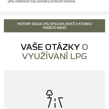
jeho oktánové číslo pomáha znižovať vibrácie.
MOTORY DACIA LPG: SPOĽAHLIVOSŤ, S KTOROU
MÔŽETE RÁTAŤ
VAŠE OTÁZKY
O
VYUŽÍVANÍ LPG