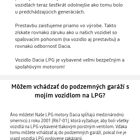
vozidlách teraz šesťkrát odolnejšie ako tomu bolo
u predchádzajúcich generáciách.
Prestavbu zaisťujeme priamo vo výrobe. Takto
získate rovnakú záruku ako u našich vozidiel so
spaľovacím pohonom (na vozidlo aj prestavbu) a
rovnakú odbornosť Dacia.
Vozidlo Dacia LPG je vybavené veľmi bezpečným a
spoľahlivým motorom!
Môžem vchádzať do podzemných garáží s
mojím vozidlom na LPG?
Áno môžete! Naše LPG motory Dacia spĺňajú medzinárodnú
smernicú z roku 2001 (R67-01), ktorá vyžaduje, aby boli všetky
vozidlá na LPG vybavené tlakovým poistným ventilom. Vďaka
tomu môžete vchádzať aj do podzemných garáží, pokiaľ nie je
vjazd vozidla LPG vyslovene zakázaný.