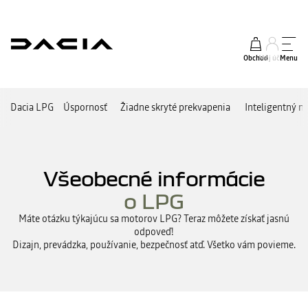
Obchod
Môj účet
Menu
Dacia LPG
Úspornosť
Žiadne skryté prekvapenia
Inteligentný n
Všeobecné informácie
o LPG
Máte otázku týkajúcu sa motorov LPG? Teraz môžete získať jasnú
odpoveď!
Dizajn, prevádzka, používanie, bezpečnosť atď. Všetko vám povieme.