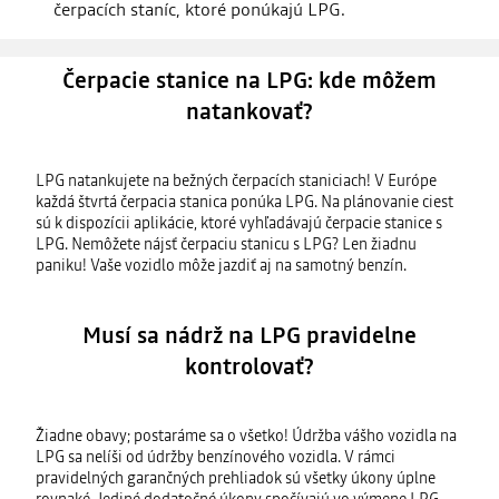
čerpacích staníc, ktoré ponúkajú LPG.
Čerpacie stanice na LPG: kde môžem
natankovať?
LPG natankujete na bežných čerpacích staniciach! V Európe
každá štvrtá čerpacia stanica ponúka LPG. Na plánovanie ciest
sú k dispozícii aplikácie, ktoré vyhľadávajú čerpacie stanice s
LPG. Nemôžete nájsť čerpaciu stanicu s LPG? Len žiadnu
paniku! Vaše vozidlo môže jazdiť aj na samotný benzín.
Musí sa nádrž na LPG pravidelne
kontrolovať?
Žiadne obavy; postaráme sa o všetko! Údržba vášho vozidla na
LPG sa nelíši od údržby benzínového vozidla. V rámci
pravidelných garančných prehliadok sú všetky úkony úplne