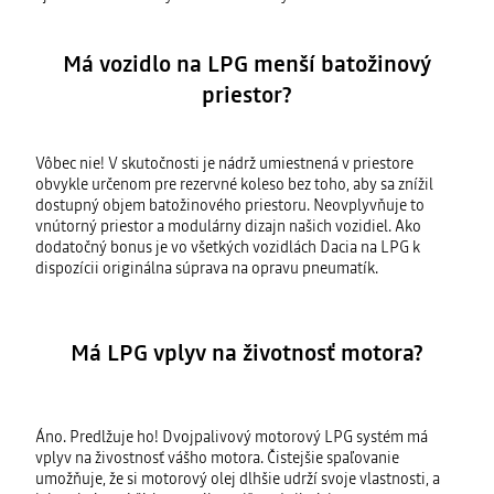
Má vozidlo na LPG menší batožinový
priestor?
Vôbec nie! V skutočnosti je nádrž umiestnená v priestore
obvykle určenom pre rezervné koleso bez toho, aby sa znížil
dostupný objem batožinového priestoru. Neovplyvňuje to
vnútorný priestor a modulárny dizajn našich vozidiel. Ako
dodatočný bonus je vo všetkých vozidlách Dacia na LPG k
dispozícii originálna súprava na opravu pneumatík.
Má LPG vplyv na životnosť motora?
Áno. Predlžuje ho! Dvojpalivový motorový LPG systém má
vplyv na živostnosť vášho motora. Čistejšie spaľovanie
umožňuje, že si motorový olej dlhšie udrží svoje vlastnosti, a