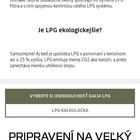
rovnaké. Jediné dodatočné úkony spočívajú vo výmene LPG
filtra a s ním spojenou kontrolou celého LPG systému.
Je LPG ekologickejšie?
Samozrejme! Aj keď je spotreba LPG v porovnaní s benzínom
asi o 25 % vyššia, LPG emituje menej CO2 ako benzín, a preto
zanecháva menšiu uhlíkovú stopu.
VYBERTE SI JEDNODUCHOSŤ DACIA LPG
LPG KALKULAČKA
PRIPRAVENÍ NA VEĽKÝ